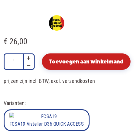
Functionele cookies *
Zorgen ervoor dat onze website werkt zoals het
hoort, en brengen het gebruik in kaart voor
analyse en onderzoek. (*Deze cookies zijn
€ 26,00
minimaal nodig om de website goed te laten
werken.)
Toevoegen aan winkelmand
Aanbevelingscookies
prijzen zijn incl. BTW, excl. verzendkosten
Zorgen ervoor dat we de inhoud van onze
website voor jou kunnen optimaliseren. Zonder
deze cookies krijg je een standaard aanbod.
Varianten:
Advertentiecookies
FCSA19 Visteller D36 QUICK ACCESS
Zorgen ervoor dat we advertenties voor jou
kunnen optimaliseren op basis van je