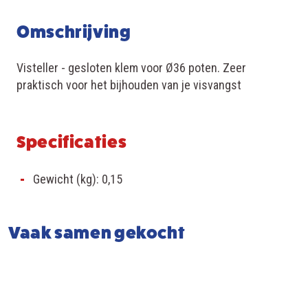
surfgedrag op onze websites.
Omschrijving
terug
Visteller - gesloten klem voor Ø36 poten. Zeer
praktisch voor het bijhouden van je visvangst
Specificaties
Gewicht (kg): 0,15
Vaak samen gekocht